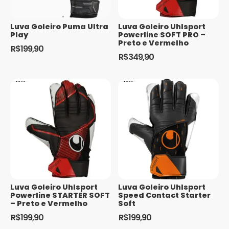
ser
escolhidas
escolhidas
na
Luva Goleiro Puma Ultra
Luva Goleiro Uhlsport
na
página
Play
Powerline SOFT PRO –
página
Preto e Vermelho
do
R$
199,90
do
produto
R$
349,90
Este
produto
Este
produto
produto
tem
tem
várias
várias
variantes.
variantes.
As
As
opções
opções
podem
podem
ser
ser
escolhidas
escolhidas
na
Luva Goleiro Uhlsport
Luva Goleiro Uhlsport
na
página
Powerline STARTER SOFT
Speed Contact Starter
página
– Preto e Vermelho
Soft
do
do
produto
R$
199,90
R$
199,90
produto
Este
Este