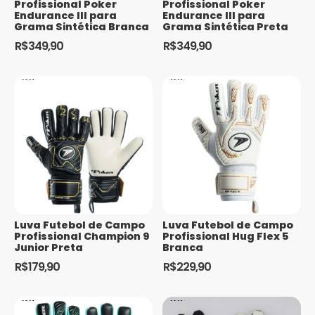
Profissional Poker
Profissional Poker
Endurance III para
Endurance III para
Grama Sintética Branca
Grama Sintética Preta
R$
349,90
R$
349,90
Este
Este
produto
produto
tem
tem
várias
várias
variantes.
variantes.
As
As
opções
opções
podem
podem
ser
ser
escolhidas
escolhidas
Luva Futebol de Campo
Luva Futebol de Campo
na
na
Profissional Champion 9
Profissional Hug Flex 5
página
página
Junior Preta
Branca
do
do
R$
179,90
R$
229,90
produto
produto
Este
Este
produto
produto
tem
tem