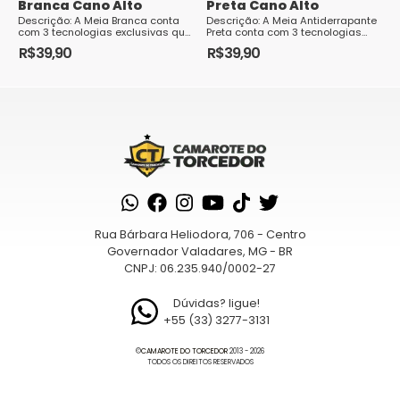
Branca Cano Alto
Preta Cano Alto
Descrição: A Meia Branca conta
Descrição: A Meia Antiderrapante
com 3 tecnologias exclusivas que
Preta conta com 3 tecnologias
ajudam os atletas a potencializar
exclusivas que ajudam os atletas
R$
39,90
R$
39,90
a sua performance dentro da
a potencializar a sua performance
prática de seu esporte, são elas:
dentro da prática de seu esporte,
ProGrip: Grips na parte inferior da
são elas: Grips na parte inferior d...
meia...
Rua Bárbara Heliodora, 706 - Centro
Governador Valadares, MG - BR
CNPJ: 06.235.940/0002-27
Dúvidas? ligue!
+55 (33) 3277-3131
©
CAMAROTE DO TORCEDOR
2013 - 2026
TODOS OS DIREITOS RESERVADOS