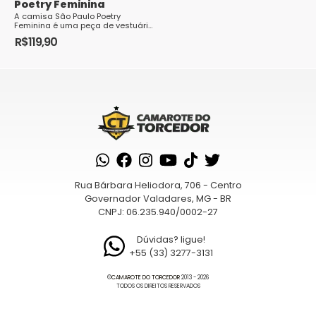
Poetry Feminina
A camisa São Paulo Poetry
Feminina é uma peça de vestuário
que transmite a paixão e o
R$
119,90
orgulho de ser torcedora do São
Este
Paulo Fute...
produto
tem
várias
variantes.
As
opções
podem
Rua Bárbara Heliodora, 706 - Centro
ser
Governador Valadares, MG - BR
escolhidas
CNPJ: 06.235.940/0002-27
na
página
Dúvidas? ligue!
+55 (33) 3277-3131
do
produto
©
CAMAROTE DO TORCEDOR
2013 - 2026
TODOS OS DIREITOS RESERVADOS