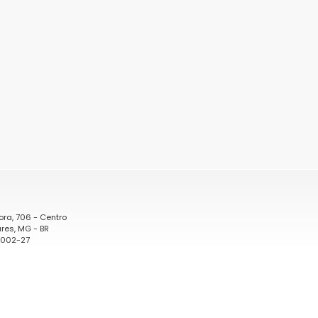
ora, 706 - Centro
res, MG - BR
0002-27