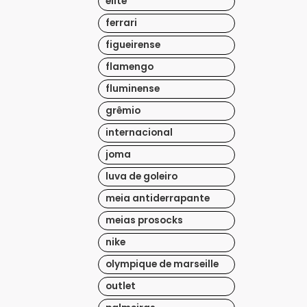
elite
ferrari
figueirense
flamengo
fluminense
grêmio
internacional
joma
luva de goleiro
meia antiderrapante
meias prosocks
nike
olympique de marseille
outlet