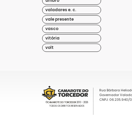
umbro
valadares e. c.
vale presente
vasco
vitória
volt
Rua Bárbara Heliod
Governador Valada
CNPJ: 06.235.940/
©
CAMAROTE DO TORCEDOR
2013 - 2026
TODOS OS DIREITOS RESERVADOS