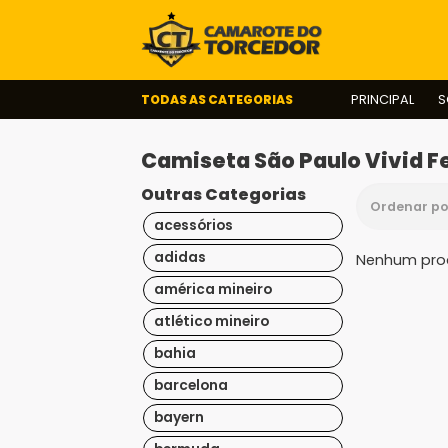
TODAS AS CATEGORIAS
PRINCIPAL
S
Camiseta São Paulo Vivid 
Outras Categorias
acessórios
adidas
Nenhum prod
américa mineiro
atlético mineiro
bahia
barcelona
bayern