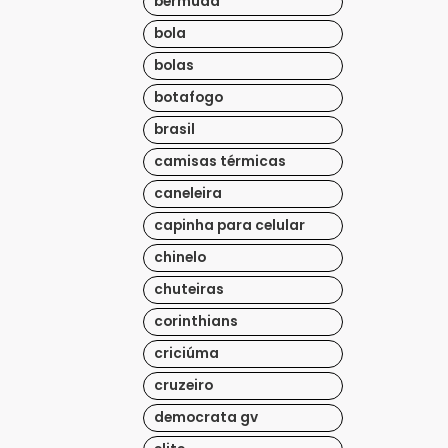
bermuda
bola
bolas
botafogo
brasil
camisas térmicas
caneleira
capinha para celular
chinelo
chuteiras
corinthians
criciúma
cruzeiro
democrata gv