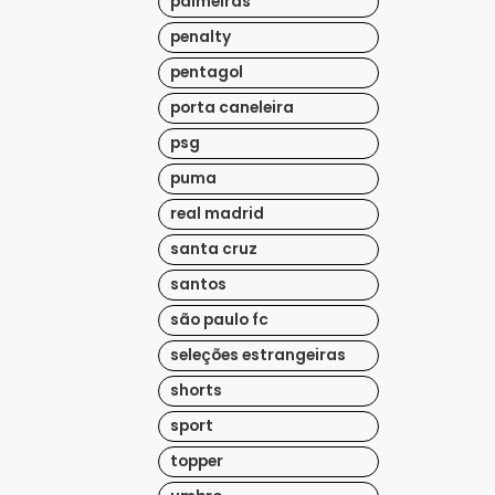
palmeiras
penalty
pentagol
porta caneleira
psg
puma
real madrid
santa cruz
santos
são paulo fc
seleções estrangeiras
shorts
sport
topper