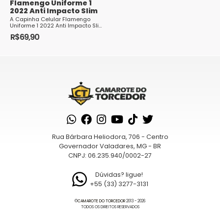
Flamengo Uniforme 1
2022 Anti Impacto Slim
A Capinha Celular Flamengo
Uniforme 1 2022 Anti Impacto Slim
é o acessório perfeito para os
R$
69,90
torcedores rubro-negros
Este
protegerem seus ...
produto
tem
várias
variantes.
As
opções
podem
Rua Bárbara Heliodora, 706 - Centro
ser
Governador Valadares, MG - BR
escolhidas
CNPJ: 06.235.940/0002-27
na
página
Dúvidas? ligue!
+55 (33) 3277-3131
do
produto
©
CAMAROTE DO TORCEDOR
2013 - 2026
TODOS OS DIREITOS RESERVADOS