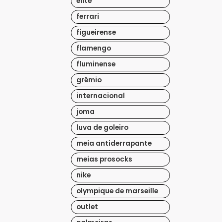
elite
ferrari
figueirense
flamengo
fluminense
grêmio
internacional
joma
luva de goleiro
meia antiderrapante
meias prosocks
nike
olympique de marseille
outlet