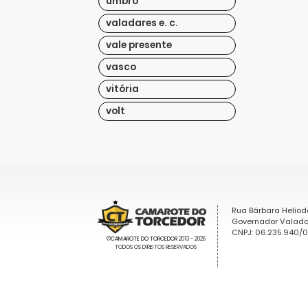
umbro
valadares e. c.
vale presente
vasco
vitória
volt
Rua Bárbara Heliod
Governador Valada
CNPJ: 06.235.940/
©
CAMAROTE DO TORCEDOR
2013 - 2026
TODOS OS DIREITOS RESERVADOS