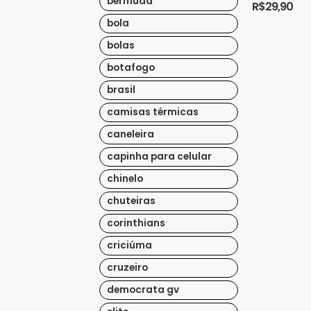
bermuda
R$
29,90
um item
perfeito par
bola
os
torcedore...
bolas
botafogo
brasil
camisas térmicas
caneleira
capinha para celular
chinelo
chuteiras
corinthians
criciúma
cruzeiro
democrata gv