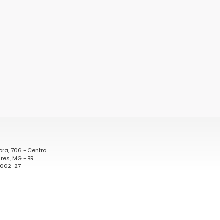
ora, 706 - Centro
res, MG - BR
0002-27