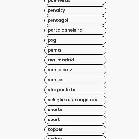
palmeiras
penalty
pentagol
porta caneleira
psg
puma
real madrid
santa cruz
santos
são paulo fc
seleções estrangeiras
shorts
sport
topper