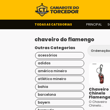
TODAS AS CATEGORIAS
PRINCIPAL
S
chaveiro do flamengo
Outras Categorias
acessórios
adidas
américa mineiro
atlético mineiro
bahia
Chaveiro
Chinelo
barcelona
Flameng
O Chaveiro
bayern
Chinelo
Flamengo é