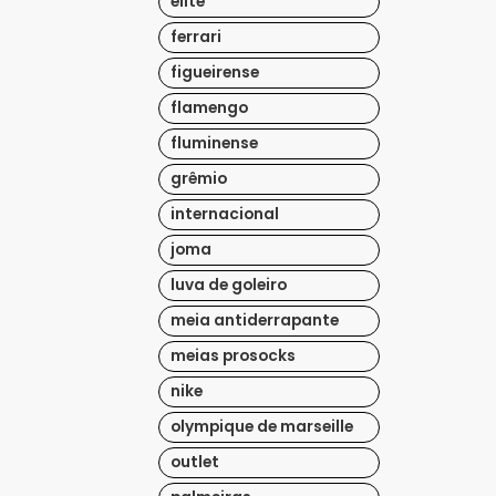
elite
ferrari
figueirense
flamengo
fluminense
grêmio
internacional
joma
luva de goleiro
meia antiderrapante
meias prosocks
nike
olympique de marseille
outlet