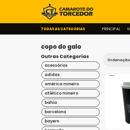
TODAS AS CATEGORIAS
PRINCIPAL
S
copo do galo
Outras Categorias
acessórios
adidas
américa mineiro
atlético mineiro
bahia
barcelona
bayern