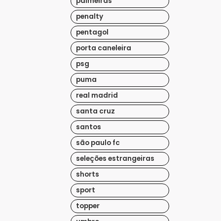
palmeiras
penalty
pentagol
porta caneleira
psg
puma
real madrid
santa cruz
santos
são paulo fc
seleções estrangeiras
shorts
sport
topper