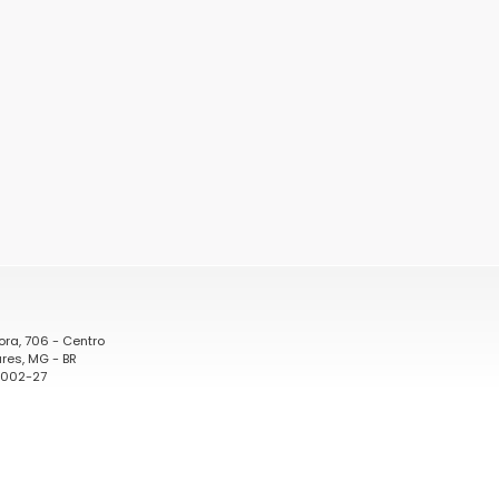
ora, 706 - Centro
res, MG - BR
0002-27