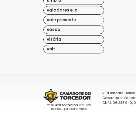
umbro
valadares e. c.
vale presente
vasco
vitória
volt
Rua Bárbara Heliod
Governador Valada
CNPJ: 06.235.940/
©
CAMAROTE DO TORCEDOR
2013 - 2026
TODOS OS DIREITOS RESERVADOS