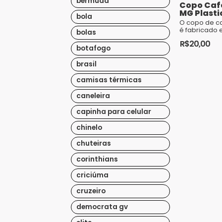
bermuda
Copo Café
MG Plasti
bola
O copo de c
é fabricado
bolas
Polipropileno
R$
20,00
resistente e
botafogo
tampa flexív
uma excelen
brasil
fácil de colo
seu design e
camisas térmicas
capacida...
caneleira
capinha para celular
chinelo
chuteiras
corinthians
criciúma
cruzeiro
democrata gv