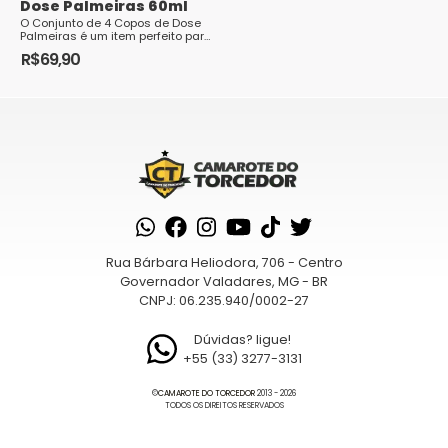
Dose Palmeiras 60ml
O Conjunto de 4 Copos de Dose
Palmeiras é um item perfeito para
os torcedores apaixonados pelo
R$
69,90
clube. Cada copo possui
capacidade p...
Rua Bárbara Heliodora, 706 - Centro
Governador Valadares, MG - BR
CNPJ: 06.235.940/0002-27
Dúvidas? ligue!
+55 (33) 3277-3131
©
CAMAROTE DO TORCEDOR
2013 - 2026
TODOS OS DIREITOS RESERVADOS