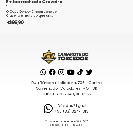
Emborrachado Cruzeiro
1
O Copo Denver Emborrachado
Cruzeiro é mais do que um
simples recipiente; é um tributo à
R$
99,90
paixão e...
Rua Bárbara Heliodora, 706 - Centro
Governador Valadares, MG - BR
CNPJ: 06.235.940/0002-27
Dúvidas? ligue!
+55 (33) 3277-3131
©
CAMAROTE DO TORCEDOR
2013 - 2026
TODOS OS DIREITOS RESERVADOS