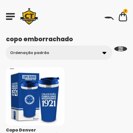
0
BUSCAR
copo emborrachado
Copo Denver