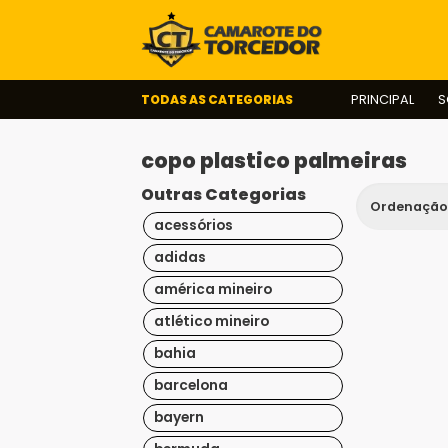
TODAS AS CATEGORIAS
PRINCIPAL
S
copo plastico palmeiras
Outras Categorias
acessórios
adidas
américa mineiro
atlético mineiro
bahia
barcelona
bayern