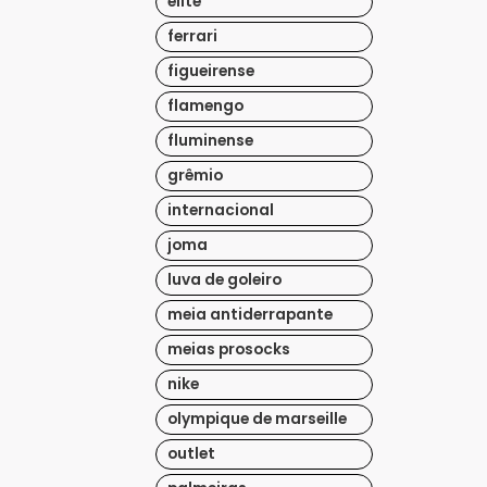
elite
ferrari
figueirense
flamengo
fluminense
grêmio
internacional
joma
luva de goleiro
meia antiderrapante
meias prosocks
nike
olympique de marseille
outlet