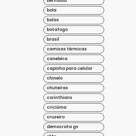
bermuda
bola
bolas
botafogo
brasil
camisas térmicas
caneleira
capinha para celular
chinelo
chuteiras
corinthians
criciúma
cruzeiro
democrata gv