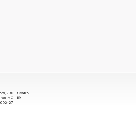
ora, 706 - Centro
res, MG - BR
0002-27