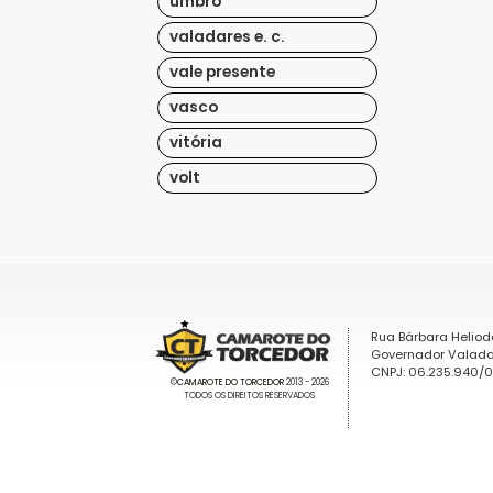
umbro
valadares e. c.
vale presente
vasco
vitória
volt
Rua Bárbara Heliod
Governador Valada
CNPJ: 06.235.940/
©
CAMAROTE DO TORCEDOR
2013 - 2026
TODOS OS DIREITOS RESERVADOS