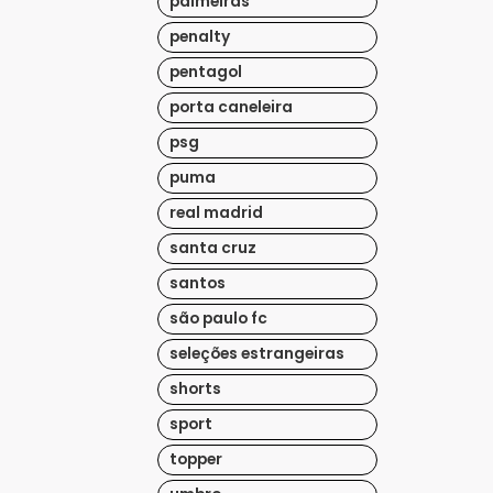
palmeiras
penalty
pentagol
porta caneleira
psg
puma
real madrid
santa cruz
santos
são paulo fc
seleções estrangeiras
shorts
sport
topper