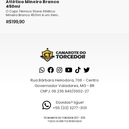
Atlético Mineiro Branco
450ml
O Copo Térmico Stone Atlético
Mineiro Branco 450ml é um item
essencia...
R$
199,90
Rua Bárbara Heliodora, 706 - Centro
Governador Valadares, MG - BR
CNPJ: 06.235.940/0002-27
Dúvidas? ligue!
+55 (33) 3277-3131
©
CAMAROTE DO TORCEDOR
2013 - 2026
TODOS OS DIREITOS RESERVADOS