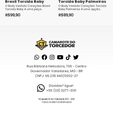
Brasil Torcida Baby
Torcida Baby Palmeiras
O Body Vestido Corações Brasil
O Body Vestido Corações Torcida
Torcida Baby é uma peça
Baby Palmeiras é uma opção
encantadora e cheia de amor
encantadora para os pequenos
R$
99,90
R$
89,90
pelo país para...
torcedores do Verdão. Com um
Este
Este
design fofo e ...
produto
produto
tem
tem
várias
várias
variantes.
variantes.
As
As
opções
opções
podem
podem
Rua Bárbara Heliodora, 706 - Centro
ser
ser
Governador Valadares, MG - BR
escolhidas
escolhidas
CNPJ: 06.235.940/0002-27
na
na
página
página
Dúvidas? ligue!
+55 (33) 3277-3131
do
do
produto
produto
©
CAMAROTE DO TORCEDOR
2013 - 2026
TODOS OS DIREITOS RESERVADOS