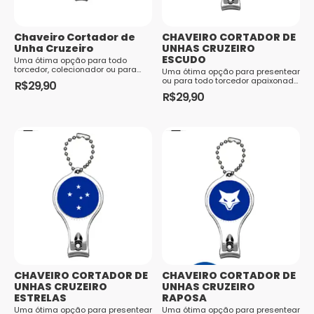
Chaveiro Cortador de
CHAVEIRO CORTADOR DE
Unha Cruzeiro
UNHAS CRUZEIRO
ESCUDO
Uma ótima opção para todo
torcedor, colecionador ou para
Uma ótima opção para presentear
presentear, o chaveiro do Cruzeiro
ou para todo torcedor apaixonado,
R$
29,90
é confeccionado em metal
o kit conta com duas peças
R$
29,90
resistente e seu design apresenta
armazenadas em um blister. O kit
a cor prata como predominante.
contém uma caneta e um
Além disso, o acessório também...
chaveiro. A caneta é
confeccionada em metal, o
chaveiro é fabri...
CHAVEIRO CORTADOR DE
CHAVEIRO CORTADOR DE
UNHAS CRUZEIRO
UNHAS CRUZEIRO
ESTRELAS
RAPOSA
Uma ótima opção para presentear
Uma ótima opção para presentear