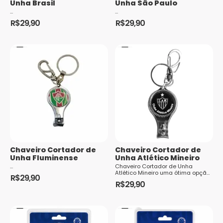
Unha Brasil
Unha São Paulo
...
...
R$
29,90
R$
29,90
Chaveiro Cortador de
Chaveiro Cortador de
Unha Fluminense
Unha Atlético Mineiro
...
Chaveiro Cortador de Unha
Atlético Mineiro uma ótima opção
R$
29,90
para todo torcedor, colecionador
R$
29,90
ou para presentear, o chaveiro do
Atlético Mineiro é confeccionado
em metal resistente e seu design
apresenta a cor prat...