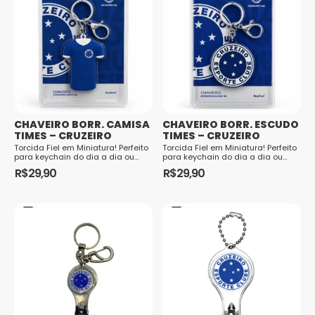
CHAVEIRO BORR. CAMISA
CHAVEIRO BORR. ESCUDO
TIMES – CRUZEIRO
TIMES – CRUZEIRO
Torcida Fiel em Miniatura! Perfeito
Torcida Fiel em Miniatura! Perfeito
para keychain do dia a dia ou
para keychain do dia a dia ou
presente para o torcedor roxa!
presente para o torcedor roxa!
R$
29,90
R$
29,90
Feito em borracha resistente, com
Feito em borracha resistente, com
design 3D super realista da
design 3D super realista da
camisa do seu time. Cuidados e
camisa do seu time. Cuidados e
Conservação Para asseg...
Conservação Para asseg...