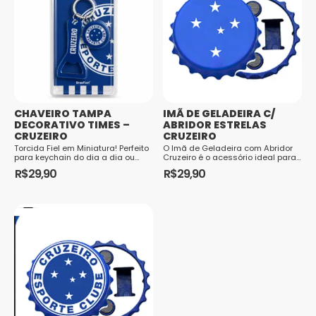
CHAVEIRO TAMPA
IMÃ DE GELADEIRA C/
DECORATIVO TIMES –
ABRIDOR ESTRELAS
CRUZEIRO
CRUZEIRO
Torcida Fiel em Miniatura! Perfeito
O Imã de Geladeira com Abridor
para keychain do dia a dia ou
Cruzeiro é o acessório ideal para
presente para o torcedor roxa!
o torcedor que busca unir
R$
29,90
R$
29,90
Feito em borracha resistente, com
praticidade, funcionalidade e a
design 3D super realista da
paixão ...
camisa do seu time. Cuidados e
Conservação Para asseg...