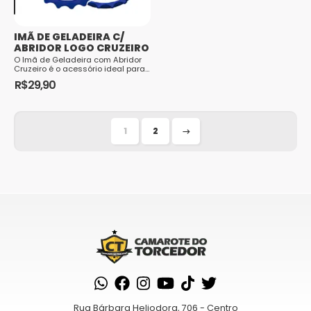
IMÃ DE GELADEIRA C/
ABRIDOR LOGO CRUZEIRO
O Imã de Geladeira com Abridor
Cruzeiro é o acessório ideal para
o torcedor que busca unir
R$
29,90
praticidade, funcionalidade e a
paixão ...
1
2
→
Rua Bárbara Heliodora, 706 - Centro