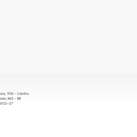
ora, 706 - Centro
res, MG - BR
0002-27