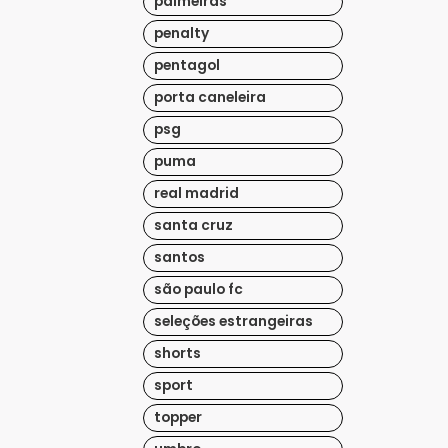
palmeiras
penalty
pentagol
porta caneleira
psg
puma
real madrid
santa cruz
santos
são paulo fc
seleções estrangeiras
shorts
sport
topper