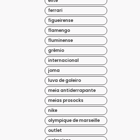
elite
ferrari
figueirense
flamengo
fluminense
grêmio
internacional
joma
luva de goleiro
meia antiderrapante
meias prosocks
nike
olympique de marseille
outlet