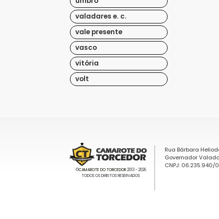
umbro
valadares e. c.
vale presente
vasco
vitória
volt
Rua Bárbara Heliod
Governador Valada
CNPJ: 06.235.940/
©
CAMAROTE DO TORCEDOR
2013 - 2026
TODOS OS DIREITOS RESERVADOS