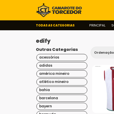
TODAS AS CATEGORIAS
PRINCIPAL
S
edify
Outras Categorias
acessórios
adidas
américa mineiro
atlético mineiro
bahia
barcelona
bayern