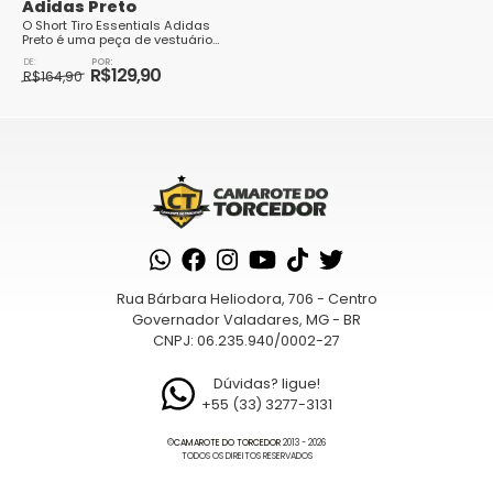
Adidas Preto
O Short Tiro Essentials Adidas
Preto é uma peça de vestuário
esportiva versátil e moderna,
O
O
perfeita para os amantes de
R$
129,90
preço
preço
R$
164,90
esportes e ati...
original
atual
Este
era:
é:
produto
R$164,90.
R$129,90.
tem
várias
variantes.
As
opções
podem
Rua Bárbara Heliodora, 706 - Centro
ser
Governador Valadares, MG - BR
escolhidas
CNPJ: 06.235.940/0002-27
na
página
Dúvidas? ligue!
+55 (33) 3277-3131
do
produto
©
CAMAROTE DO TORCEDOR
2013 - 2026
TODOS OS DIREITOS RESERVADOS