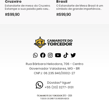
Cruzeiro
Brasil
Estandarte de mesa do Cruzeiro.
O Estandarte de Mesa Brasil é um
Estampe a sua paixão pelo seu
símbolo de grande importância
time em todos os momentos.
para o país. Ele representa a
R$
99,90
R$
99,90
Dimensões aproximadas da
união e a identidade nacional,
flâmula:13 x 10 cm em poliéster.
sendo util...
Dimensões aproximadas do
mastro:20 x 6 cm em me...
Rua Bárbara Heliodora, 706 - Centro
Governador Valadares, MG - BR
CNPJ: 06.235.940/0002-27
Dúvidas? ligue!
+55 (33) 3277-3131
©
CAMAROTE DO TORCEDOR
2013 - 2026
TODOS OS DIREITOS RESERVADOS