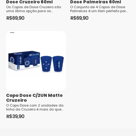
Dose Cruzeiro 60ml
Dose Palmeiras 60ml
Os Copos de Dose Cruzeiro são
O Conjunto de 4 Copos de Dose
uma ótima opção para os
Palmeiras é um item perfeito para
torcedores do time celeste. Com
os torcedores apaixonados pelo
R$
69,90
R$
69,90
capacidade de 60ml, cada copo
clube. Cada copo possui
é perfeito para ...
capacidade p...
Copo Dose C/2UN Matte
Cruzeiro
O Copo Dose com 2 unidades da
linha da Cruzeiro é mais do que
apenas um simples utensílio de
R$
39,90
vidro; é uma combinação perfeita
de pra...