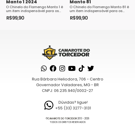
Manto 1 2024
Manto 81
O Chinelo do Flamengo Manto 1 é
O Chinelo do Flamengo Manto 81 é
um item indispensável para os
um item indispensável para os
torcedores rubro-negros que
torcedores rubro-negros que
R$
99,90
R$
99,90
desejam exibir sua paixão pelo
desejam exibir sua paixão pelo
Este
Este
clube em gr...
clube em g...
produto
produto
tem
tem
várias
várias
variantes.
variantes.
As
As
opções
opções
podem
podem
Rua Bárbara Heliodora, 706 - Centro
ser
ser
Governador Valadares, MG - BR
escolhidas
escolhidas
CNPJ: 06.235.940/0002-27
na
na
página
página
Dúvidas? ligue!
+55 (33) 3277-3131
do
do
produto
produto
©
CAMAROTE DO TORCEDOR
2013 - 2026
TODOS OS DIREITOS RESERVADOS