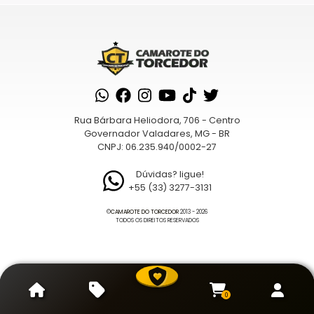
era:
é:
produto
R$299,90.
R$229,90.
tem
várias
variantes.
As
opções
podem
Rua Bárbara Heliodora, 706 - Centro
ser
Governador Valadares, MG - BR
escolhidas
CNPJ: 06.235.940/0002-27
na
página
Dúvidas? ligue!
+55 (33) 3277-3131
do
produto
©
CAMAROTE DO TORCEDOR
2013 - 2026
TODOS OS DIREITOS RESERVADOS
0