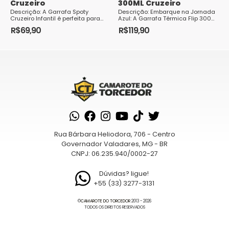
Cruzeiro
300ML Cruzeiro
Descrição: A Garrafa Spoty
Descrição: Embarque na Jornada
Cruzeiro Infantil é perfeita para
Azul: A Garrafa Térmica Flip 300ML
acompanhar as crianças em
Cruzeiro é mais do que um ...
R$
69,90
R$
119,90
todos os momentos, seja na
escola, ...
Rua Bárbara Heliodora, 706 - Centro
Governador Valadares, MG - BR
CNPJ: 06.235.940/0002-27
Dúvidas? ligue!
+55 (33) 3277-3131
©
CAMAROTE DO TORCEDOR
2013 - 2026
TODOS OS DIREITOS RESERVADOS