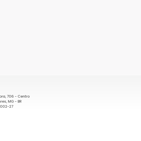
ora, 706 - Centro
res, MG - BR
0002-27