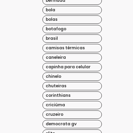
bermuda
bola
bolas
botafogo
brasil
camisas térmicas
caneleira
capinha para celular
chinelo
chuteiras
corinthians
criciúma
cruzeiro
democrata gv