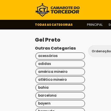
TODAS AS CATEGORIAS
PRINCIPAL
S
Gel Preto
Outras Categorias
acessórios
adidas
américa mineiro
atlético mineiro
bahia
barcelona
bayern