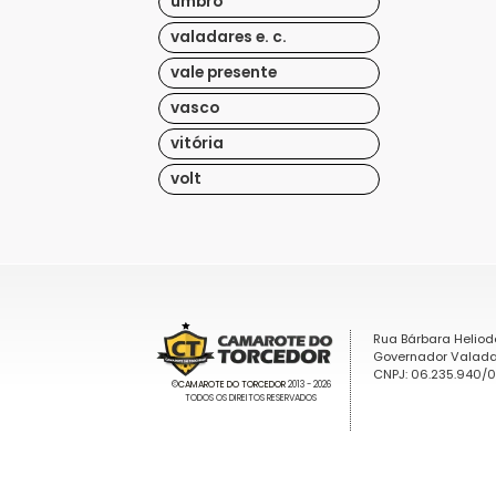
umbro
valadares e. c.
vale presente
vasco
vitória
volt
Rua Bárbara Heliod
Governador Valada
CNPJ: 06.235.940/
©
CAMAROTE DO TORCEDOR
2013 - 2026
TODOS OS DIREITOS RESERVADOS