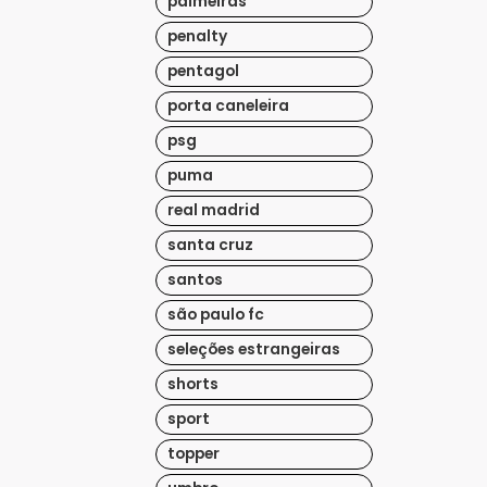
palmeiras
penalty
pentagol
porta caneleira
psg
puma
real madrid
santa cruz
santos
são paulo fc
seleções estrangeiras
shorts
sport
topper