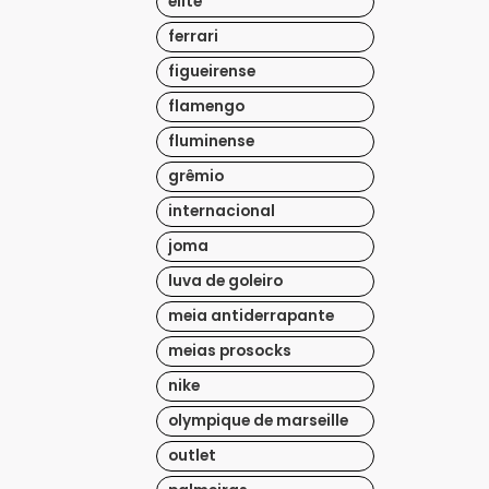
elite
ferrari
figueirense
flamengo
fluminense
grêmio
internacional
joma
luva de goleiro
meia antiderrapante
meias prosocks
nike
olympique de marseille
outlet