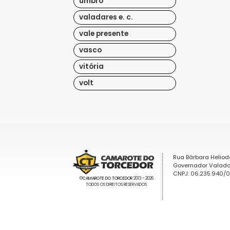
umbro
valadares e. c.
vale presente
vasco
vitória
volt
Rua Bárbara Heliod
Governador Valada
CNPJ: 06.235.940/
©
CAMAROTE DO TORCEDOR
2013 - 2026
TODOS OS DIREITOS RESERVADOS