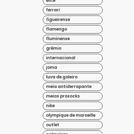
elite
ferrari
figueirense
flamengo
fluminense
grêmio
internacional
joma
luva de goleiro
meia antiderrapante
meias prosocks
nike
olympique de marseille
outlet