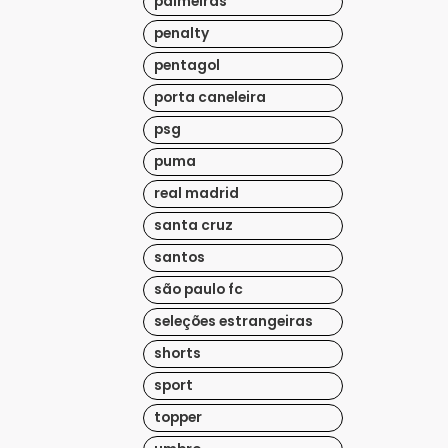
palmeiras
penalty
pentagol
porta caneleira
psg
puma
real madrid
santa cruz
santos
são paulo fc
seleções estrangeiras
shorts
sport
topper