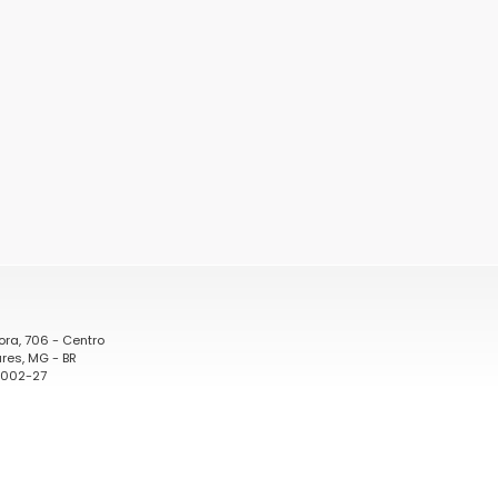
ora, 706 - Centro
res, MG - BR
0002-27