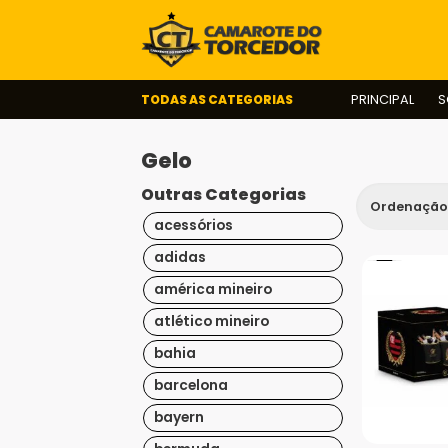
TODAS AS CATEGORIAS
PRINCIPAL
S
Gelo
Outras Categorias
acessórios
adidas
américa mineiro
atlético mineiro
bahia
barcelona
bayern