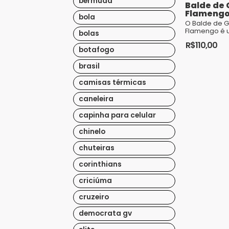
bermuda
Balde de 
Flameng
bola
O Balde de G
Flamengo é 
bolas
indispensáve
R$
110,00
torcedores 
botafogo
pelo time ru
um design mo
brasil
camisas térmicas
caneleira
capinha para celular
chinelo
chuteiras
corinthians
criciúma
cruzeiro
democrata gv