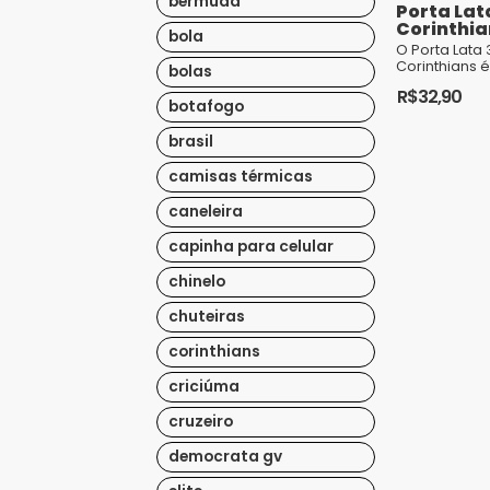
bermuda
Porta Lata
Corinthia
bola
O Porta Lata 
Corinthians 
bolas
versátil e in
R$
32,90
os torcedore
botafogo
Sport Club Co
Paulist...
brasil
camisas térmicas
caneleira
capinha para celular
chinelo
chuteiras
corinthians
criciúma
cruzeiro
democrata gv