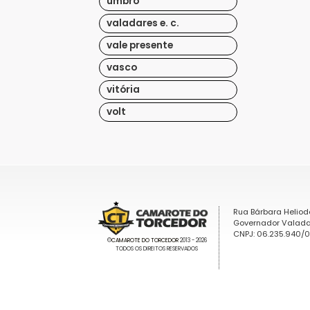
umbro
valadares e. c.
vale presente
vasco
vitória
volt
Rua Bárbara Heliod
Governador Valada
CNPJ: 06.235.940/
©
CAMAROTE DO TORCEDOR
2013 - 2026
TODOS OS DIREITOS RESERVADOS