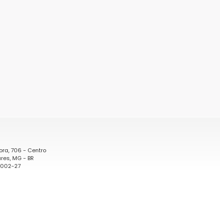
ora, 706 - Centro
res, MG - BR
0002-27