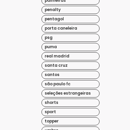
palmeiras
penalty
pentagol
porta caneleira
psg
puma
real madrid
santa cruz
santos
são paulo fc
seleções estrangeiras
shorts
sport
topper