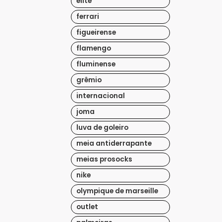
elite
ferrari
figueirense
flamengo
fluminense
grêmio
internacional
joma
luva de goleiro
meia antiderrapante
meias prosocks
nike
olympique de marseille
outlet