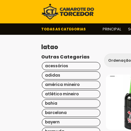
TODAS AS CATEGORIAS
PRINCIPAL
S
latao
Outras Categorias
acessórios
adidas
américa mineiro
atlético mineiro
bahia
barcelona
bayern