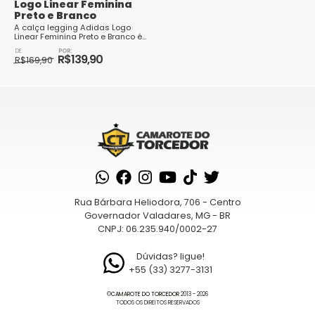
Logo Linear Feminina
Preto e Branco
A calça legging Adidas Logo
Linear Feminina Preto e Branco é
uma peça de vestuário esportiva
O
O
clássica e estilosa, perfeita para
R$
139,90
preço
preço
R$
169,90
mulhe...
original
atual
Este
era:
é:
produto
R$169,90.
R$139,90.
tem
várias
variantes.
As
opções
podem
Rua Bárbara Heliodora, 706 - Centro
ser
Governador Valadares, MG - BR
escolhidas
CNPJ: 06.235.940/0002-27
na
página
Dúvidas? ligue!
+55 (33) 3277-3131
do
produto
©
CAMAROTE DO TORCEDOR
2013 - 2026
TODOS OS DIREITOS RESERVADOS