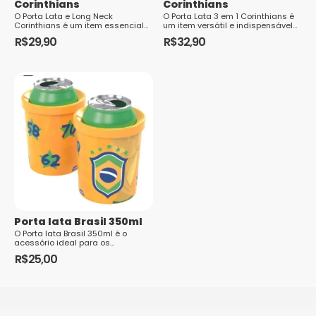
Corinthians
Corinthians
O Porta Lata e Long Neck
O Porta Lata 3 em 1 Corinthians é
Corinthians é um item essencial
um item versátil e indispensável
para os torcedores fervorosos do
para os torcedores fanáticos do
R$
29,90
R$
32,90
Sport Club Corinthians Paulista
Sport Club Corinthians Paulist...
que des...
Porta lata Brasil 350ml
O Porta lata Brasil 350ml é o
acessório ideal para os
torcedores brasileiros que
R$
25,00
desejam manter suas bebidas
geladas e demonstrar seu ...