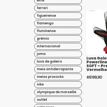
elite
Este
produto
ferrari
tem
figueirense
várias
flamengo
variantes.
As
fluminense
opções
grêmio
podem
internacional
ser
escolhidas
joma
Luva Gole
na
Powerlin
luva de goleiro
página
SOFT – Pr
Vermelho
meia antiderrapante
do
produto
R$
199,90
meias prosocks
Este
nike
produto
olympique de marseille
tem
várias
outlet
variantes.