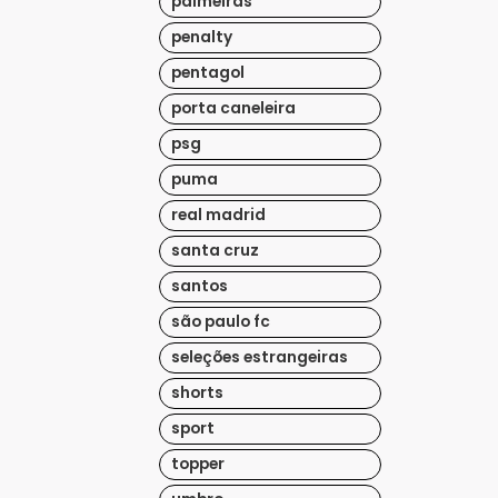
palmeiras
As
penalty
opções
podem
pentagol
ser
porta caneleira
escolhidas
psg
na
página
puma
do
real madrid
produto
santa cruz
santos
são paulo fc
seleções estrangeiras
shorts
sport
topper