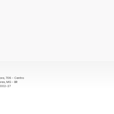
ora, 706 - Centro
res, MG - BR
0002-27