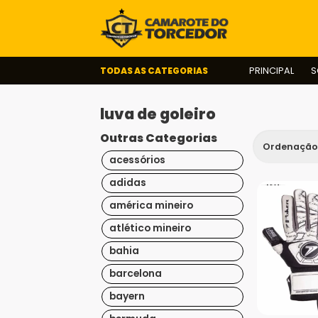
TODAS AS CATEGORIAS
PRINCIPAL
S
luva de goleiro
Outras Categorias
acessórios
adidas
américa mineiro
atlético mineiro
bahia
barcelona
bayern