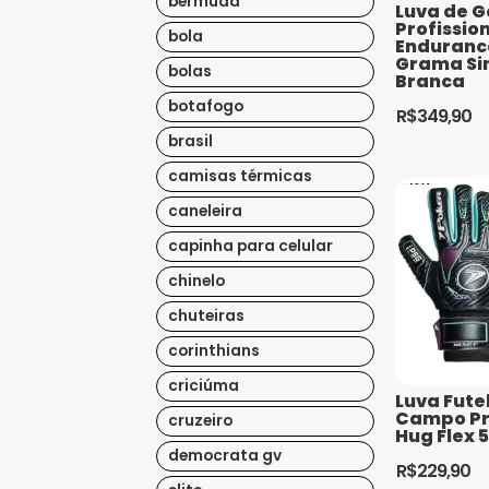
bermuda
Luva de G
Profissio
bola
Endurance
Grama Si
bolas
Branca
botafogo
R$
349,90
Este
brasil
produto
camisas térmicas
tem
caneleira
várias
variantes.
capinha para celular
As
chinelo
opções
chuteiras
podem
ser
corinthians
escolhidas
criciúma
Luva Fute
na
Campo Pr
cruzeiro
página
Hug Flex 
do
democrata gv
R$
229,90
produto