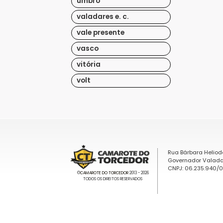
umbro
valadares e. c.
vale presente
vasco
vitória
volt
Rua Bárbara Heliod
Governador Valada
CNPJ: 06.235.940/
©
CAMAROTE DO TORCEDOR
2013 - 2026
TODOS OS DIREITOS RESERVADOS