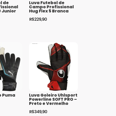
l de
Luva Futebol de
issional
Campo Profissional
 Junior
Hug Flex 5 Branca
R$
229,90
Este
produto
tem
várias
variantes.
As
opções
podem
ser
escolhidas
na
página
ro Puma
Luva Goleiro Uhlsport
Powerline SOFT PRO –
do
Preto e Vermelho
produto
R$
349,90