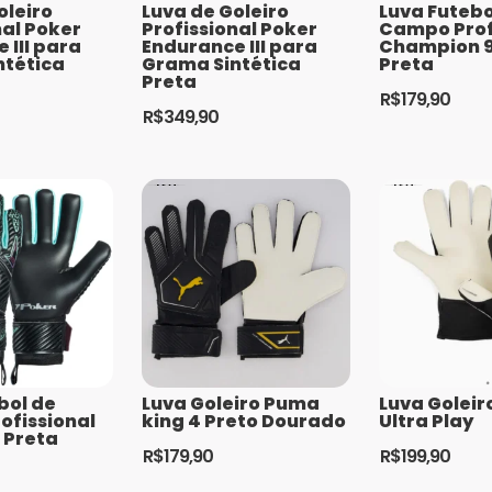
oleiro
Luva de Goleiro
Luva Futebo
nal Poker
Profissional Poker
Campo Prof
 III para
Endurance III para
Champion 9
ntética
Grama Sintética
Preta
Preta
R$
179,90
R$
349,90
Este
Este
produto
produto
tem
tem
várias
várias
variantes.
variantes.
As
As
opções
opções
podem
podem
ser
ser
escolhidas
escolhidas
na
bol de
Luva Goleiro Puma
Luva Golei
na
página
ofissional
king 4 Preto Dourado
Ultra Play
página
5 Preta
do
R$
179,90
R$
199,90
do
produto
Este
Este
produto