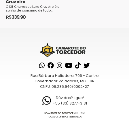
Cruzeiro
O Kit Churrasco Luxo Cruzeiro é o
sonho de consumo de todo
torcedor apaixonado pelo clube.
R$
339,90
Composto por uma variedade de
utensílios ...
Rua Bárbara Heliodora, 706 - Centro
Governador Valadares, MG - BR
CNPJ: 06.235.940/0002-27
Dúvidas? ligue!
+55 (33) 3277-3131
©
CAMAROTE DO TORCEDOR
2013 - 2026
TODOS OS DIREITOS RESERVADOS