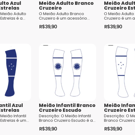
lto Azul
Meião Adulto Branco
Meião Adul
Estrelas
Cruzeiro
Cruzeiro Es
 Meião Adulto
O Meião Adulto Branco
O Meião Adulto
 Estrelas é a
Cruzeiro é um acessório
Cruzeiro é um 
eita para os
essencial para os
essencial para 
R$
39,90
R$
39,90
apaixonados
torcedores apaixonados
torcedores ap
 representar o
pelo time. Com sua cor
pelo time. Com
 qualidade,
branca tradicional, el...
branca tradiciona
tilo. Ideal para
 esportes...
ntil Azul
Meião Infantil Branco
Meião Infan
Estrelas
Cruzeiro Escudo
Cruzeiro Es
Meião Infantil
Descrição: O Meião Infantil
Descrição: O Mei
 Estrelas é uma
Branco Cruzeiro Escudo é a
Branco Cruzeiro
 encantar os
escolha perfeita para os
uma peça que v
R$
39,90
R$
39,90
uzeirenses e
pequenos torcedores que
os pequenos cr
 conforto e
querem se sentir parte do
proporcionar c