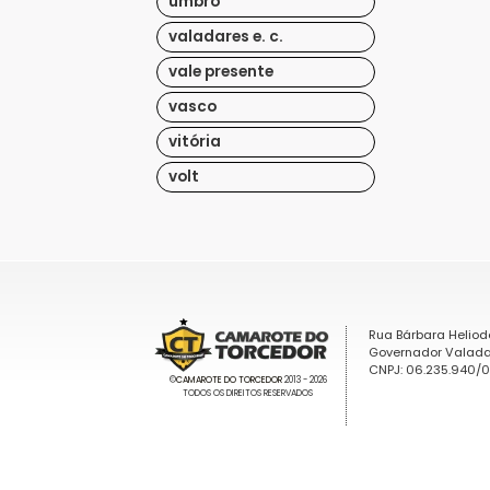
umbro
valadares e. c.
vale presente
vasco
vitória
volt
Rua Bárbara Heliod
Governador Valada
CNPJ: 06.235.940/
©
CAMAROTE DO TORCEDOR
2013 - 2026
TODOS OS DIREITOS RESERVADOS