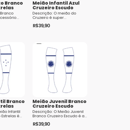
to Branco
Meião Infantil Azul
trelas
Cruzeiro Escudo
 Branco
Descrição: O meião do
acessório
Cruzeiro é super
os
aconchegante, fabricado
R$
39,90
aixonados
em malha antialérgica,
 sua cor
possui elasticidade e vem
l, el...
com o escudo do Cruzeiro.
Os pés dos pequenos
torcedores estarão
protegidos e o papai vai ...
til Branco
Meião Juvenil Branco
trelas
Cruzeiro Escudo
ão Infantil
Descrição: O Meião Juvenil
 Estrelas é
Branco Cruzeiro Escudo é a
ai encantar
opção perfeita para os
R$
39,90
uzeirenses e
jovens torcedores que
onforto e
desejam representar o