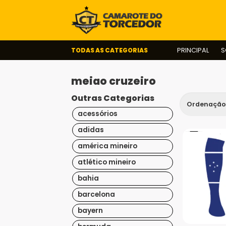
TODAS AS CATEGORIAS
PRINCIPAL
S
meiao cruzeiro
Outras Categorias
acessórios
adidas
américa mineiro
atlético mineiro
bahia
barcelona
bayern