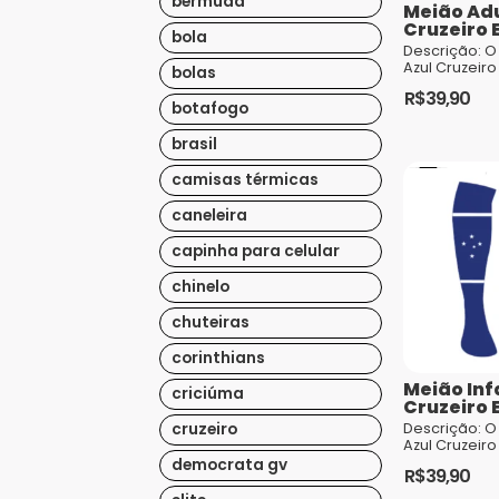
bermuda
Meião Adu
Cruzeiro 
bola
Descrição: O
Azul Cruzeiro
bolas
escolha perf
R$
39,90
torcedores 
botafogo
que desejam
Cruzeiro com
brasil
conforto e es
quem pratica
camisas térmicas
caneleira
capinha para celular
chinelo
chuteiras
corinthians
Meião Infa
criciúma
Cruzeiro 
Descrição: O 
cruzeiro
Azul Cruzeiro
peça que vai
democrata gv
R$
39,90
pequenos cr
proporcionar