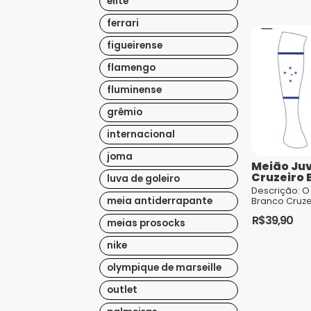
elite
estilo duran
momento de 
ferrari
prática espor
figueirense
flamengo
fluminense
grêmio
internacional
joma
Meião Juv
Cruzeiro 
luva de goleiro
Descrição: O
meia antiderrapante
Branco Cruzei
escolha idea
R$
39,90
torcedores d
meias prosocks
querem exibi
pelo time com
nike
conforto e q
Perfeito para
olympique de marseille
outlet