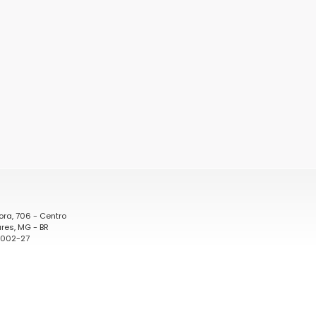
ora, 706 - Centro
res, MG - BR
0002-27