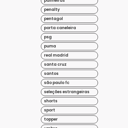
palmeiras
penalty
pentagol
porta caneleira
psg
puma
real madrid
santa cruz
santos
são paulo fc
seleções estrangeiras
shorts
sport
topper