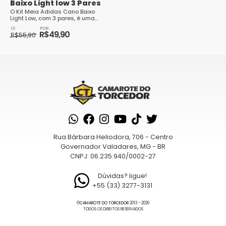
Baixo Light low 3 Pares
O Kit Meia Adidas Cano Baixo
Light Low, com 3 pares, é uma
opção perfeita para quem busca
O
O
conforto e estilo em suas
R$
49,90
preço
preço
R$
55,90
atividades diária...
original
atual
Este
era:
é:
produto
R$55,90.
R$49,90.
tem
várias
variantes.
As
opções
podem
Rua Bárbara Heliodora, 706 - Centro
ser
Governador Valadares, MG - BR
escolhidas
CNPJ: 06.235.940/0002-27
na
página
Dúvidas? ligue!
+55 (33) 3277-3131
do
produto
©
CAMAROTE DO TORCEDOR
2013 - 2026
TODOS OS DIREITOS RESERVADOS