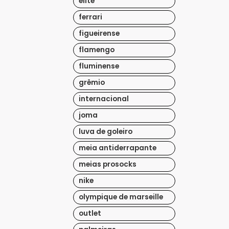
elite
ferrari
figueirense
flamengo
fluminense
grêmio
internacional
joma
luva de goleiro
meia antiderrapante
meias prosocks
nike
olympique de marseille
outlet