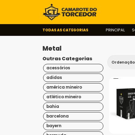
TODAS AS CATEGORIAS
PRINCIPAL
S
Metal
Outras Categorias
acessórios
adidas
américa mineiro
atlético mineiro
bahia
barcelona
bayern