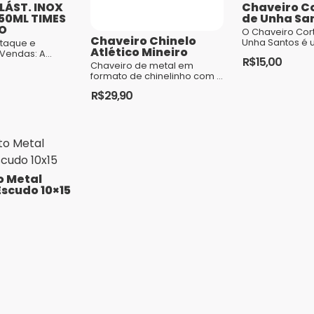
LÁST. INOX
Chaveiro C
50ML TIMES
de Unha Sa
CO
O Chaveiro Cor
Chaveiro Chinelo
Unha Santos é 
Atlético Mineiro
prático e funci
Vendas: A
R$
15,00
tornou indispen
ca Infinity
Chaveiro de metal em
muitas pessoas. O cortad
item
formato de chinelinho com a
de u...
l no catálogo
cara do seu time do
R$
29,90
jist...
coração GARANTIA: Contra
defeito de fabricação
o Metal
Escudo 10×15