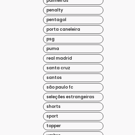
palmeiras
penalty
pentagol
porta caneleira
psg
puma
real madrid
santa cruz
santos
são paulo fc
seleções estrangeiras
shorts
sport
topper