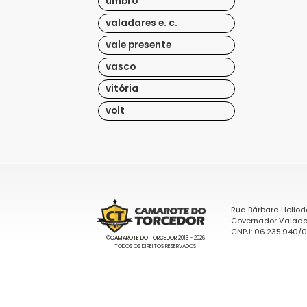
umbro
valadares e. c.
vale presente
vasco
vitória
volt
Rua Bárbara Heliod
Governador Valada
CNPJ: 06.235.940/
©
CAMAROTE DO TORCEDOR
2013 - 2026
TODOS OS DIREITOS RESERVADOS