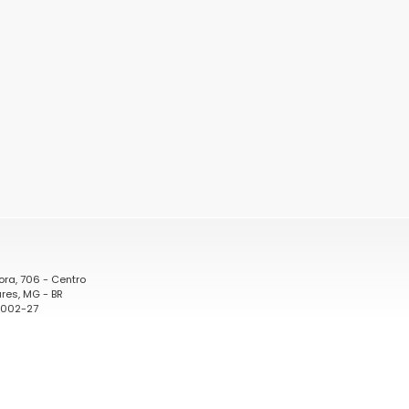
ora, 706 - Centro
res, MG - BR
0002-27