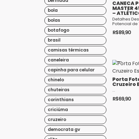
bermuda
CANECA P
MASTER 4
bola
– ATLÉTI
Detalhes Destaque e
bolas
Potencial de 
Caneca Térmi
botafogo
R$
89,90
450ml é um 
indispensáve
brasil
de qualquer lo
camisas térmicas
caneleira
capinha para celular
Porta Fot
chinelo
Cruzeiro 
chuteiras
...
R$
69,90
corinthians
criciúma
cruzeiro
democrata gv