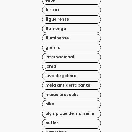
elite
ferrari
figueirense
flamengo
fluminense
grêmio
internacional
joma
luva de goleiro
meia antiderrapante
meias prosocks
nike
olympique de marseille
outlet