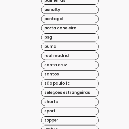
palmeiras
penalty
pentagol
porta caneleira
psg
puma
real madrid
santa cruz
santos
são paulo fc
seleções estrangeiras
shorts
sport
topper