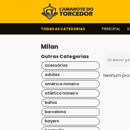
TODAS AS CATEGORIAS
PRINCIPAL
S
Milan
Outras Categorias
acessórios
adidas
Nenhum prod
américa mineiro
atlético mineiro
bahia
barcelona
bayern