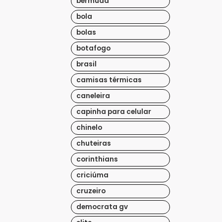
bermuda
bola
bolas
botafogo
brasil
camisas térmicas
caneleira
capinha para celular
chinelo
chuteiras
corinthians
criciúma
cruzeiro
democrata gv