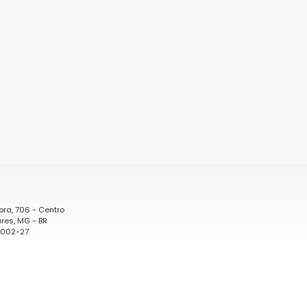
ora, 706 - Centro
res, MG - BR
0002-27