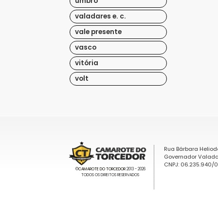
umbro
valadares e. c.
vale presente
vasco
vitória
volt
Rua Bárbara Heliod
Governador Valada
CNPJ: 06.235.940/
©
CAMAROTE DO TORCEDOR
2013 - 2026
TODOS OS DIREITOS RESERVADOS