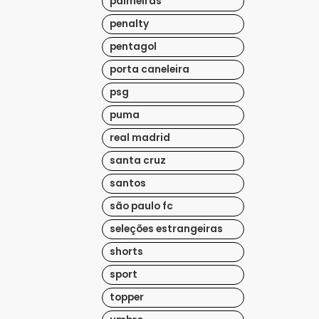
palmeiras
penalty
pentagol
porta caneleira
psg
puma
real madrid
santa cruz
santos
são paulo fc
seleções estrangeiras
shorts
sport
topper