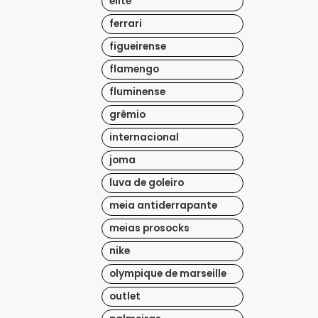
elite
ferrari
figueirense
flamengo
fluminense
grêmio
internacional
joma
luva de goleiro
meia antiderrapante
meias prosocks
nike
olympique de marseille
outlet