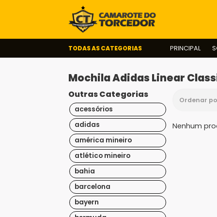
TODAS AS CATEGORIAS
PRINCIPAL
S
Mochila Adidas Linear Class
Outras Categorias
acessórios
adidas
Nenhum prod
américa mineiro
atlético mineiro
bahia
barcelona
bayern