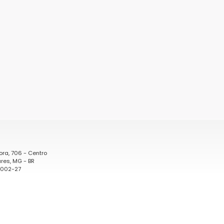
ora, 706 - Centro
res, MG - BR
0002-27