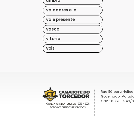
umbro
valadares e. c.
vale presente
vasco
vitória
volt
Rua Bárbara Heliod
Governador Valada
CNPJ: 06.235.940/
©
CAMAROTE DO TORCEDOR
2013 - 2026
TODOS OS DIREITOS RESERVADOS