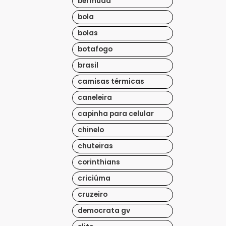
bermuda
bola
bolas
botafogo
brasil
camisas térmicas
caneleira
capinha para celular
chinelo
chuteiras
corinthians
criciúma
cruzeiro
democrata gv