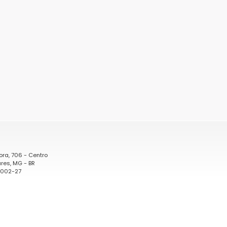
ora, 706 - Centro
res, MG - BR
0002-27