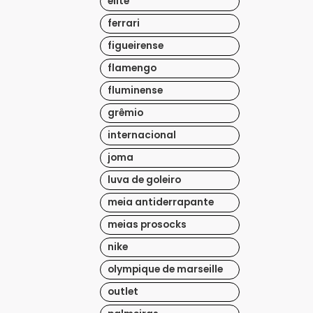
elite
ferrari
figueirense
flamengo
fluminense
grêmio
internacional
joma
luva de goleiro
meia antiderrapante
meias prosocks
nike
olympique de marseille
outlet