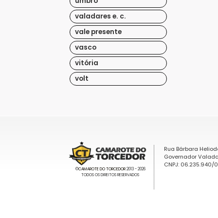
umbro
valadares e. c.
vale presente
vasco
vitória
volt
Rua Bárbara Heliod
Governador Valada
CNPJ: 06.235.940/
©
CAMAROTE DO TORCEDOR
2013 - 2026
TODOS OS DIREITOS RESERVADOS