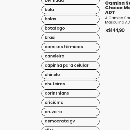
bermuda
Camisa S
Choice M
bola
ADT
A Camisa Sa
bolas
Masculina AD
perfeita par
botafogo
R$
144,90
fervorosos d
Futebol Clu
Este
brasil
design elegan
produto
camisas térmicas
tem
caneleira
várias
variantes.
capinha para celular
As
chinelo
opções
chuteiras
podem
ser
corinthians
escolhidas
criciúma
na
cruzeiro
página
do
democrata gv
produto