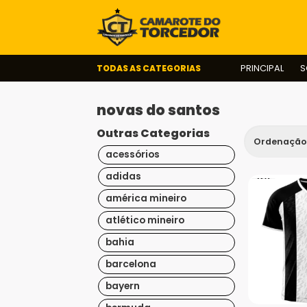
TODAS AS CATEGORIAS
PRINCIPAL
S
novas do santos
Outras Categorias
acessórios
adidas
américa mineiro
atlético mineiro
bahia
barcelona
bayern