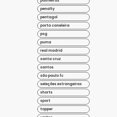
palmeiras
penalty
pentagol
porta caneleira
psg
puma
real madrid
santa cruz
santos
são paulo fc
seleções estrangeiras
shorts
sport
topper