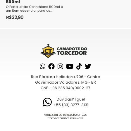
500ml
O Porta Latão Corinthians 500ml é
um item essencial para os
torcedores apaixonados do Sport
R$
32,90
Club Corinthians Paulista. Com
cap...
Rua Bárbara Heliodora, 706 - Centro
Governador Valadares, MG - BR
CNPJ: 06.235.940/0002-27
Dúvidas? ligue!
+55 (33) 3277-3131
©
CAMAROTE DO TORCEDOR
2013 - 2026
TODOS OS DIREITOS RESERVADOS