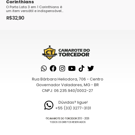
Corinthians
O Porta Lata 3 em 1 Corinthians é
um item versátil e indispensável
para os torcedores fanáticos do
R$
32,90
Sport Club Corinthians Paulist...
Rua Bárbara Heliodora, 706 - Centro
Governador Valadares, MG - BR
CNPJ: 06.235.940/0002-27
Dúvidas? ligue!
+55 (33) 3277-3131
©
CAMAROTE DO TORCEDOR
2013 - 2026
TODOS OS DIREITOS RESERVADOS