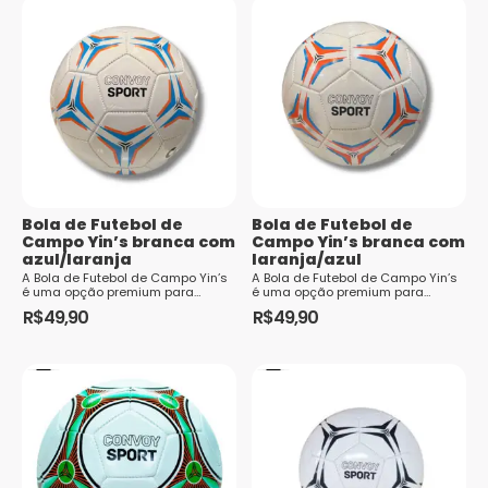
qualquer campo, seja...
Bola de Futebol de
Bola de Futebol de
Campo Yin’s branca com
Campo Yin’s branca com
azul/laranja
laranja/azul
A Bola de Futebol de Campo Yin’s
A Bola de Futebol de Campo Yin’s
é uma opção premium para
é uma opção premium para
aqueles que buscam qualidade e
aqueles que buscam qualidade e
R$
49,90
R$
49,90
desempenho no esporte. Com um
desempenho no esporte. Com um
design que combina
design que combina
modernidade e funcionalidade,
modernidade e funcionalidade,
essa bola se destaca em
essa bola se destaca em
qualquer campo, seja...
qualquer campo, seja...