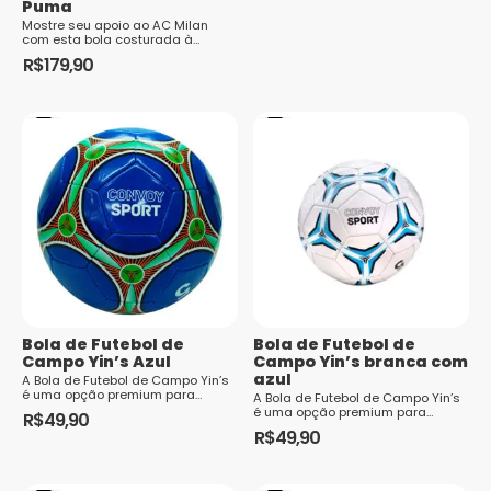
Puma
Mostre seu apoio ao AC Milan
com esta bola costurada à
máquina de 32 painéis e mostre
R$
179,90
ao mundo o que é ser um
verdadeiro torcedor. DETALHES 32
painéis Costurada a máquina ...
Bola de Futebol de
Bola de Futebol de
Campo Yin’s Azul
Campo Yin’s branca com
azul
A Bola de Futebol de Campo Yin’s
é uma opção premium para
A Bola de Futebol de Campo Yin’s
aqueles que buscam qualidade e
é uma opção premium para
R$
49,90
desempenho no esporte. Com um
aqueles que buscam qualidade e
R$
49,90
design que combina
desempenho no esporte. Com um
modernidade e funcionalidade,
design que combina
essa bola se destaca em
modernidade e funcionalidade,
qualquer campo, seja...
essa bola se destaca em