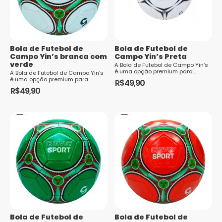
Bola de Futebol de
Bola de Futebol de
Campo Yin’s branca com
Campo Yin’s Preta
verde
A Bola de Futebol de Campo Yin’s
é uma opção premium para
A Bola de Futebol de Campo Yin’s
aqueles que buscam qualidade e
é uma opção premium para
R$
49,90
desempenho no esporte. Com um
aqueles que buscam qualidade e
R$
49,90
design que combina
desempenho no esporte. Com um
modernidade e funcionalidade,
design que combina
essa bola se destaca em
modernidade e funcionalidade,
qualquer campo, seja...
essa bola se destaca em
qualquer campo, seja...
Bola de Futebol de
Bola de Futebol de