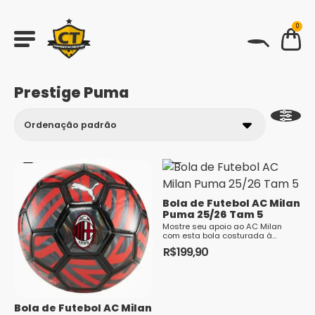
0
BUSCAR
Prestige Puma
Bola de Futebol AC Milan
Puma 25/26 Tam 5
Mostre seu apoio ao AC Milan
com esta bola costurada à
máquina de 32 painéis e mostre
R$
199,90
ao mundo o que é ser um
verdadeiro torcedor. DETALHES 32
painéis Costurada a máquina ...
Bola de Futebol AC Milan