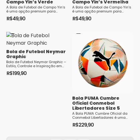
Campo Yin’s Verde
Campo Yin’s Vermelha
A Bola de Futebol de Campo Yin’s
A Bola de Futebol de Campo Yin’s
é uma opção premium para
é uma opção premium para
aqueles que buscam qualidade e
aqueles que buscam qualidade e
R$
49,90
R$
49,90
desempenho no esporte. Com um
desempenho no esporte. Com um
design que combina
design que combina
modernidade e funcionalidade,
modernidade e funcionalidade,
essa bola se destaca em
essa bola se destaca em
qualquer campo, seja...
qualquer campo, seja...
Bola de Futebol Neymar
Graphic
Bola de Futebol Neymar Graphic –
Estilo, Controle e Inspiração em
Cada Passe
R$
199,90
Bola PUMA Cumbre
Oficial Conmebol
Libertadores Size 5
A Bola PUMA Cumbre Oficial da
Conmebol Libertadores é uma
obra-prima do design e da
R$
229,90
tecnologia esportiva. Concebida
para proporcionar desempenho
excepcional nos gramados mais
exigentes da América do Sul, essa