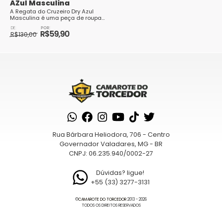
AZul Masculina
A Regata do Cruzeiro Dry Azul
Masculina é uma peça de roupa
esportiva que se destaca pelo
O
O
seu design moderno e atraente.
R$
59,90
preço
preço
R$
130,00
Feita com t...
original
atual
Este
era:
é:
produto
R$130,00.
R$59,90.
tem
várias
variantes.
As
opções
podem
Rua Bárbara Heliodora, 706 - Centro
ser
Governador Valadares, MG - BR
escolhidas
CNPJ: 06.235.940/0002-27
na
página
Dúvidas? ligue!
+55 (33) 3277-3131
do
produto
©
CAMAROTE DO TORCEDOR
2013 - 2026
TODOS OS DIREITOS RESERVADOS