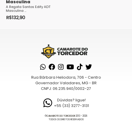
Masculina
A Regata Santos Edify ADT
Masculina ...
R$
132,90
Este
produto
tem
várias
variantes.
As
opções
podem
Rua Bárbara Heliodora, 706 - Centro
ser
Governador Valadares, MG - BR
escolhidas
CNPJ: 06.235.940/0002-27
na
página
Dúvidas? ligue!
+55 (33) 3277-3131
do
produto
©
CAMAROTE DO TORCEDOR
2013 - 2026
TODOS OS DIREITOS RESERVADOS