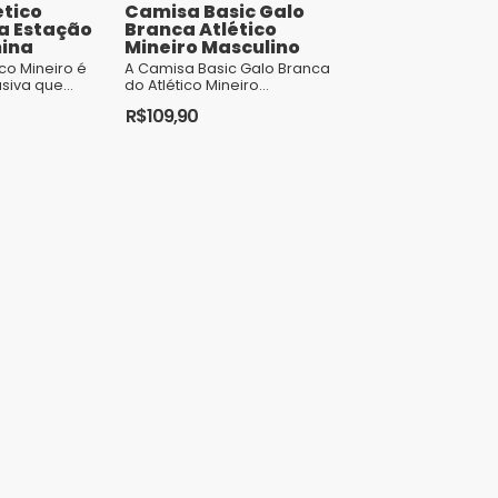
tico
Camisa Basic Galo
a Estação
Branca Atlético
nina
Mineiro Masculino
co Mineiro é
A Camisa Basic Galo Branca
siva que
do Atlético Mineiro
ualidade,
Masculino é uma peça
R$
109,90
um design
exclusiva que combina alta
ando o ...
qualidade, sofisticação e
Este
um ...
produto
tem
várias
variantes.
As
opções
podem
ser
escolhidas
na
página
do
produto