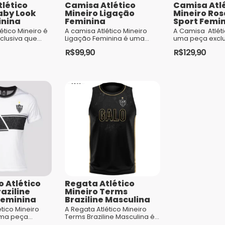
lético
Camisa Atlético
Camisa Atlé
aby Look
Mineiro Ligação
Mineiro Ros
inina
Feminina
Sport Femi
ético Mineiro é
A camisa Atlético Mineiro
A Camisa Atléti
clusiva que
Ligação Feminina é uma
uma peça exclu
 qualidade,
peça exclusiva que
combina alta q
R$
99,90
R$
129,90
 e um design
homenageia a profunda
sofisticação e 
ebrando o ...
conexão entre o Clube
inovador, celebr
Este
Este
Atlético Min...
produto
produto
tem
tem
várias
várias
variantes.
variantes.
As
As
opções
opções
podem
podem
ser
ser
escolhidas
escolhidas
 Atlético
Regata Atlético
na
na
aziline
Mineiro Terms
página
página
Feminina
Braziline Masculina
do
do
tico Mineiro
A Regata Atlético Mineiro
uma peça
Terms Braziline Masculina é
produto
produto
ue homenageia
uma peça de vestuário