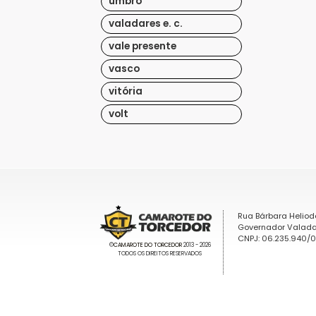
umbro
valadares e. c.
vale presente
vasco
vitória
volt
Rua Bárbara Heliod
Governador Valada
CNPJ: 06.235.940/
©
CAMAROTE DO TORCEDOR
2013 - 2026
TODOS OS DIREITOS RESERVADOS