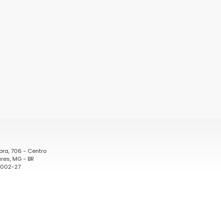
ora, 706 - Centro
res, MG - BR
0002-27