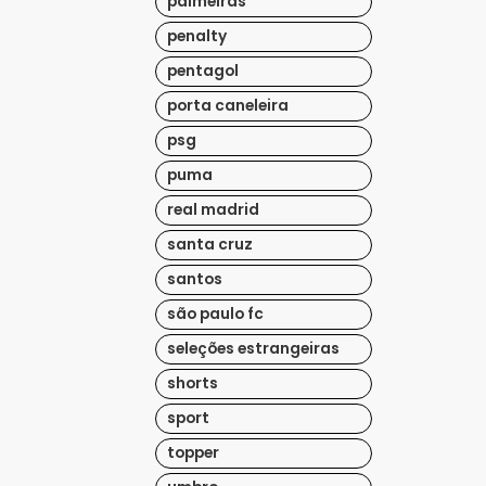
palmeiras
penalty
pentagol
porta caneleira
psg
puma
real madrid
santa cruz
santos
são paulo fc
seleções estrangeiras
shorts
sport
topper