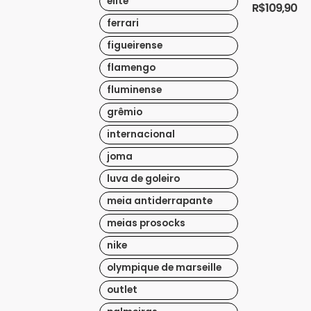
elite
R$
109,90
a profunda c
Clube Atlético
Este
ferrari
produto
figueirense
tem
flamengo
várias
variantes.
fluminense
As
grêmio
opções
internacional
podem
ser
joma
escolhidas
luva de goleiro
na
meia antiderrapante
página
do
meias prosocks
produto
nike
olympique de marseille
outlet