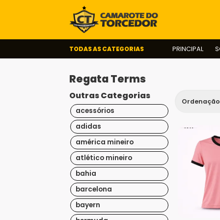
TODAS AS CATEGORIAS
PRINCIPAL
S
Regata Terms
Outras Categorias
acessórios
adidas
américa mineiro
atlético mineiro
bahia
barcelona
bayern