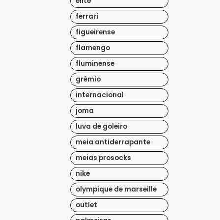
elite
ferrari
figueirense
flamengo
fluminense
grêmio
internacional
joma
luva de goleiro
meia antiderrapante
meias prosocks
nike
olympique de marseille
outlet