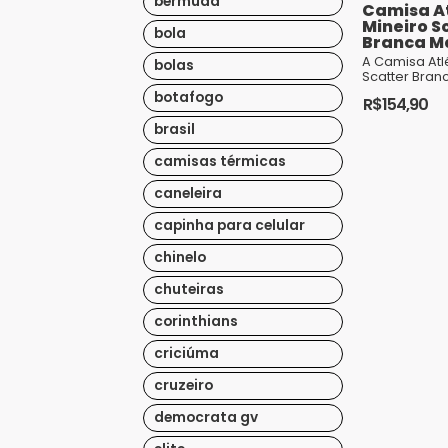
bermuda
Camisa At
Mineiro S
bola
Branca M
A Camisa Atl
bolas
Scatter Bran
um verdadei
botafogo
R$
154,90
os torcedor
pelo Ga
Este
brasil
produto
camisas térmicas
tem
caneleira
várias
variantes.
capinha para celular
As
chinelo
opções
chuteiras
podem
ser
corinthians
escolhidas
criciúma
na
cruzeiro
página
do
democrata gv
produto