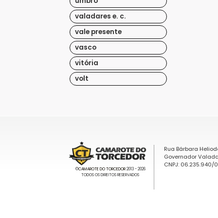
umbro
valadares e. c.
vale presente
vasco
vitória
volt
Rua Bárbara Heliod
Governador Valada
CNPJ: 06.235.940/
©
CAMAROTE DO TORCEDOR
2013 - 2026
TODOS OS DIREITOS RESERVADOS