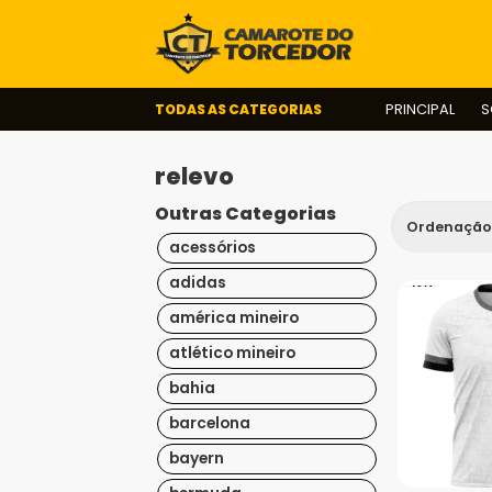
TODAS AS CATEGORIAS
PRINCIPAL
S
relevo
Outras Categorias
acessórios
adidas
américa mineiro
atlético mineiro
bahia
barcelona
bayern