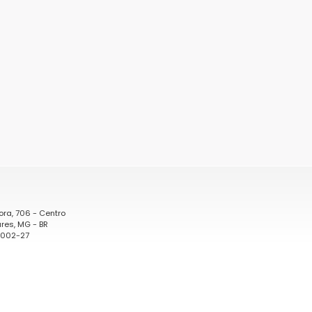
ora, 706 - Centro
res, MG - BR
0002-27