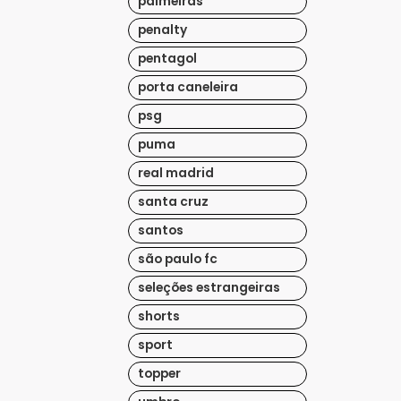
palmeiras
penalty
pentagol
porta caneleira
psg
puma
real madrid
santa cruz
santos
são paulo fc
seleções estrangeiras
shorts
sport
topper