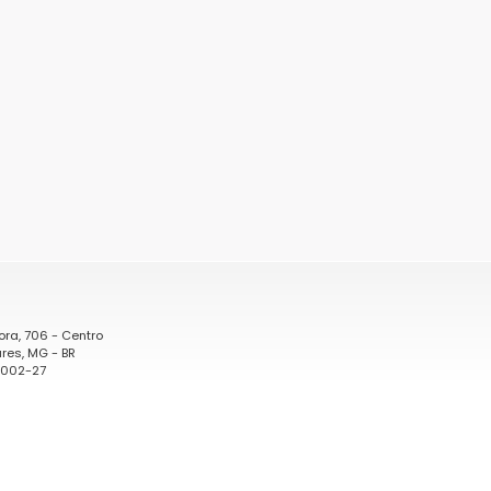
ora, 706 - Centro
res, MG - BR
0002-27