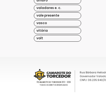
umbro
valadares e. c.
vale presente
vasco
vitória
volt
Rua Bárbara Heliod
Governador Valada
CNPJ: 06.235.940/
©
CAMAROTE DO TORCEDOR
2013 - 2026
TODOS OS DIREITOS RESERVADOS