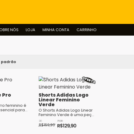
BUSCAR
OBRE NÓS
LOJA
MINHA CONTA
CARRINHO
OFERTA
e Pro
Shorts Adidas Logo
Linear Feminino
Verde
Pro feminino é
sencial para
O Shorts Adidas Logo Linear
e buscam
Feminino Verde é uma peça
desempenho
de vestuário esportiva
O
O
 atividades
versátil e estilosa para
R$
159,90
R$
129,90
um de...
mulheres. Características:...
preço
preço
Este