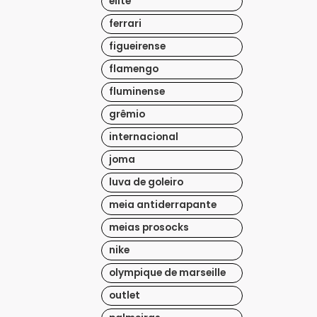
elite
ferrari
figueirense
flamengo
fluminense
grêmio
internacional
joma
luva de goleiro
meia antiderrapante
meias prosocks
nike
olympique de marseille
outlet