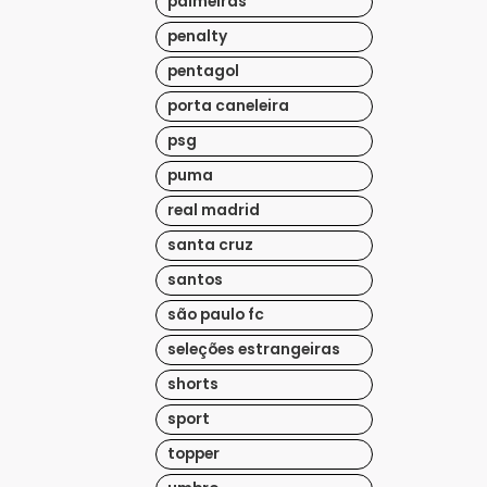
palmeiras
penalty
pentagol
porta caneleira
psg
puma
real madrid
santa cruz
santos
são paulo fc
seleções estrangeiras
shorts
sport
topper