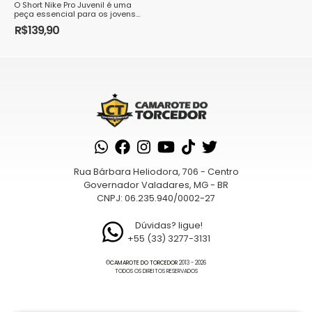
O Short Nike Pro Juvenil é uma
peça essencial para os jovens
atletas que buscam conforto e
R$
139,90
desempenho durante suas
Este
atividades esportivas...
produto
tem
várias
variantes.
As
opções
podem
Rua Bárbara Heliodora, 706 - Centro
ser
Governador Valadares, MG - BR
escolhidas
CNPJ: 06.235.940/0002-27
na
página
Dúvidas? ligue!
+55 (33) 3277-3131
do
produto
©
CAMAROTE DO TORCEDOR
2013 - 2026
TODOS OS DIREITOS RESERVADOS