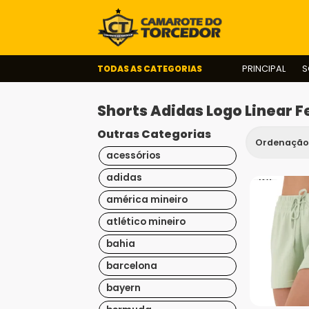
TODAS AS CATEGORIAS
PRINCIPAL
S
Shorts Adidas Logo Linear 
Outras Categorias
acessórios
adidas
américa mineiro
atlético mineiro
bahia
barcelona
bayern