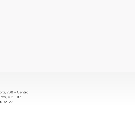
ora, 706 - Centro
res, MG - BR
0002-27