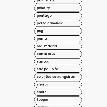
palmeiras
penalty
pentagol
porta caneleira
psg
puma
real madrid
santa cruz
santos
são paulo fc
seleções estrangeiras
shorts
sport
topper