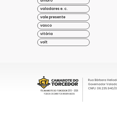
umbro
valadares e. c.
vale presente
vasco
vitória
volt
Rua Bárbara Heliod
Governador Valada
CNPJ: 06.235.940/
©
CAMAROTE DO TORCEDOR
2013 - 2026
TODOS OS DIREITOS RESERVADOS