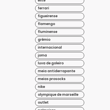
elite
ferrari
figueirense
flamengo
fluminense
grêmio
internacional
joma
luva de goleiro
meia antiderrapante
meias prosocks
nike
olympique de marseille
outlet