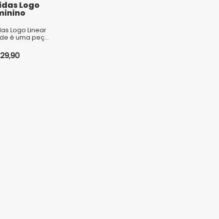
idas Logo
minino
das Logo Linear
rde é uma peça
 esportiva
tilosa para
129,90
acterísticas:...