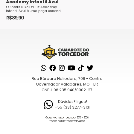
Academy Infantil Azul
O Shorts Nike Dri-Fit Academy
Infantil Azul é uma peça essencial
para os pequenos atletas que
R$
89,90
buscam conforto e desempenho
Este
durante suas ...
produto
tem
várias
variantes.
As
opções
podem
Rua Bárbara Heliodora, 706 - Centro
ser
Governador Valadares, MG - BR
escolhidas
CNPJ: 06.235.940/0002-27
na
página
Dúvidas? ligue!
+55 (33) 3277-3131
do
produto
©
CAMAROTE DO TORCEDOR
2013 - 2026
TODOS OS DIREITOS RESERVADOS