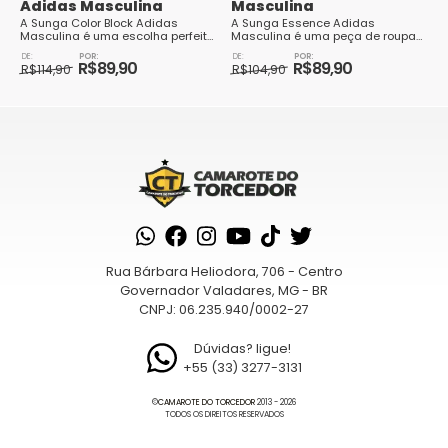
Adidas Masculina
Masculina
A Sunga Color Block Adidas
A Sunga Essence Adidas
Masculina é uma escolha perfeita
Masculina é uma peça de roupa
para os homens que desejam
de banho essencial para os
O
O
O
O
aproveitar os dias ensolarados
homens que desejam aproveitar
R$
89,90
R$
89,90
preço
preço
R$
114,90
preço
preço
R$
104,90
com estilo e co...
os dias de sol e água c...
original
atual
Este
original
atual
Este
era:
é:
era:
é:
produto
produto
R$114,90.
R$89,90.
R$104,90.
R$89,90.
tem
tem
várias
várias
variantes.
variantes.
As
As
opções
opções
podem
podem
Rua Bárbara Heliodora, 706 - Centro
ser
ser
Governador Valadares, MG - BR
escolhidas
escolhidas
CNPJ: 06.235.940/0002-27
na
na
página
página
Dúvidas? ligue!
+55 (33) 3277-3131
do
do
produto
produto
©
CAMAROTE DO TORCEDOR
2013 - 2026
TODOS OS DIREITOS RESERVADOS