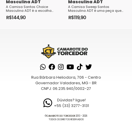
Masculina ADT
Masculina ADT
A Camisa Santos Choice
A Camisa Sweep Santos
Masculina ADT é a escolha
Masculina ADT é uma peça que
perfeita para os torcedores
todo torcedor do Peixe deve ter em
R$
144,90
R$
119,90
fervorosos do Santos Futebol
seu guarda-roupa. Com um
Este
Este
Clube. Com um design elegant...
design moderno e elegan...
produto
produto
tem
tem
várias
várias
variantes.
variantes.
As
As
opções
opções
podem
podem
Rua Bárbara Heliodora, 706 - Centro
ser
ser
Governador Valadares, MG - BR
escolhidas
escolhidas
CNPJ: 06.235.940/0002-27
na
na
página
página
Dúvidas? ligue!
+55 (33) 3277-3131
do
do
produto
produto
©
CAMAROTE DO TORCEDOR
2013 - 2026
TODOS OS DIREITOS RESERVADOS