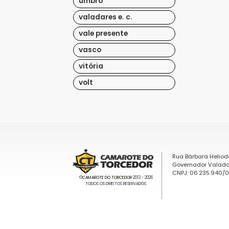
umbro
valadares e. c.
vale presente
vasco
vitória
volt
Rua Bárbara Heliod
Governador Valada
CNPJ: 06.235.940/
©
CAMAROTE DO TORCEDOR
2013 - 2026
TODOS OS DIREITOS RESERVADOS