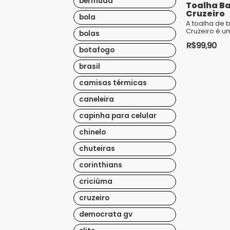
bermuda
Toalha B
Cruzeiro
bola
A toalha de 
Cruzeiro é u
bolas
para os torc
R$
99,90
apaixonados 
botafogo
Feita com mat
qualidad...
brasil
camisas térmicas
caneleira
capinha para celular
chinelo
chuteiras
corinthians
criciúma
cruzeiro
democrata gv