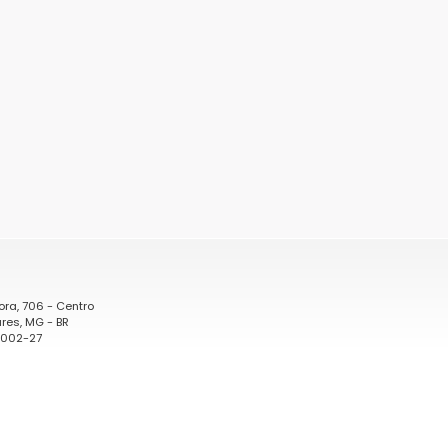
ora, 706 - Centro
res, MG - BR
0002-27