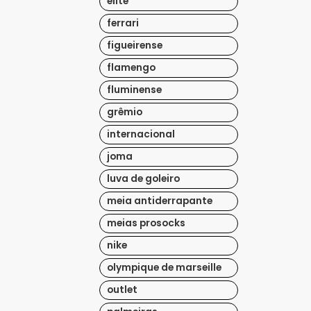
elite
ferrari
figueirense
flamengo
fluminense
grêmio
internacional
joma
luva de goleiro
meia antiderrapante
meias prosocks
nike
olympique de marseille
outlet