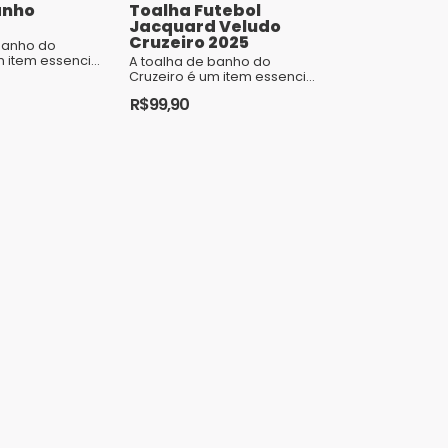
anho
Toalha Futebol
Jacquard Veludo
Cruzeiro 2025
banho do
m item essencial
A toalha de banho do
edores
Cruzeiro é um item essencial
pelo clube.
para os torcedores
R$
99,90
eriais de alta
apaixonados pelo clube.
Feita com materiais de alta
qualidad...