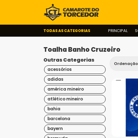
TODAS AS CATEGORIAS
PRINCIPAL
S
Toalha Banho Cruzeiro
Outras Categorias
acessórios
adidas
américa mineiro
atlético mineiro
bahia
barcelona
bayern