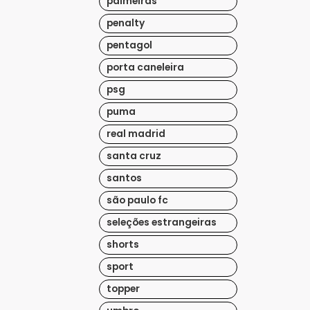
palmeiras
penalty
pentagol
porta caneleira
psg
puma
real madrid
santa cruz
santos
são paulo fc
seleções estrangeiras
shorts
sport
topper