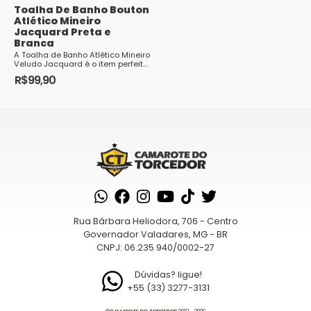
Toalha De Banho Bouton
Atlético Mineiro
Jacquard Preta e
Branca
A Toalha de Banho Atlético Mineiro
Veludo Jacquard é o item perfeito
para os torcedores fanáticos pelo
R$
99,90
Galo que desejam demo...
Rua Bárbara Heliodora, 706 - Centro
Governador Valadares, MG - BR
CNPJ: 06.235.940/0002-27
Dúvidas? ligue!
+55 (33) 3277-3131