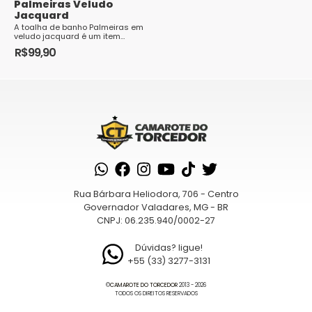
Palmeiras Veludo
Jacquard
A toalha de banho Palmeiras em
veludo jacquard é um item
perfeito para os torcedores do
R$
99,90
Verdão que desejam mostrar seu
amor pelo cl...
Rua Bárbara Heliodora, 706 - Centro
Governador Valadares, MG - BR
CNPJ: 06.235.940/0002-27
Dúvidas? ligue!
+55 (33) 3277-3131
©
CAMAROTE DO TORCEDOR
2013 - 2026
TODOS OS DIREITOS RESERVADOS