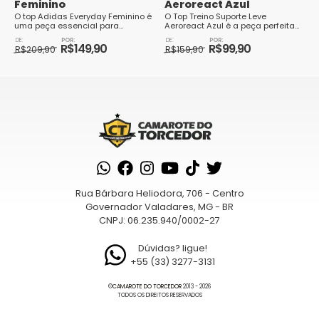
Feminino
Aeroreact Azul
O top Adidas Everyday Feminino é
O Top Treino Suporte Leve
uma peça essencial para
Aeroreact Azul é a peça perfeita
mulheres que buscam conforto e
para mulheres que buscam
O
O
O
O
estilo em suas atividades diárias.
conforto e estilo durante seus
R$
149,90
R$
99,90
preço
preço
R$
209,90
preço
preço
R$
159,90
Com um des...
treinos. Com um su...
original
atual
Este
original
atual
Este
era:
é:
era:
é:
produto
produto
R$209,90.
R$149,90.
R$159,90.
R$99,90.
tem
tem
várias
várias
variantes.
variantes.
As
As
opções
opções
podem
podem
Rua Bárbara Heliodora, 706 - Centro
ser
ser
Governador Valadares, MG - BR
escolhidas
escolhidas
CNPJ: 06.235.940/0002-27
na
na
página
página
Dúvidas? ligue!
+55 (33) 3277-3131
do
do
produto
produto
©
CAMAROTE DO TORCEDOR
2013 - 2026
TODOS OS DIREITOS RESERVADOS